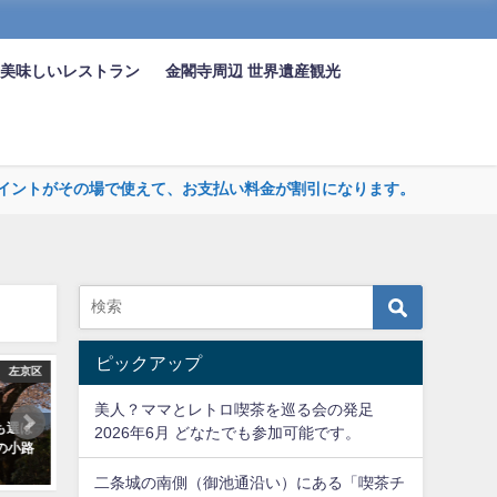
 美味しいレストラン
金閣寺周辺 世界遺産観光
まるポイントがその場で使えて、お支払い料金が割引になります。
ピックアップ
下京区
上京区
京都
美人？ママとレトロ喫茶を巡る会の発足
都駅中央口の眼
北野天満宮｜天神さんとも呼ばれ
長岡天満宮（ながお
2026年6月 どなたでも参加可能です。
ワー
古く京都では知られ菅原道真を祀
う）京都十六社朱印
る
二条城の南側（御池通沿い）にある「喫茶チ