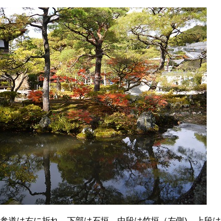
参道は右に折れ、下部は石垣、中段は竹垣（左側)、上段