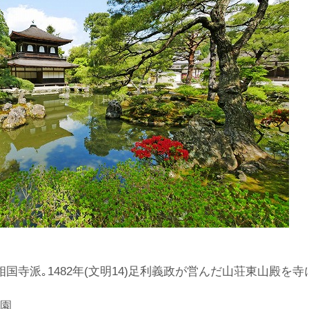
国寺派｡1482年(文明14)足利義政が営んだ山荘東山殿を寺
庭園