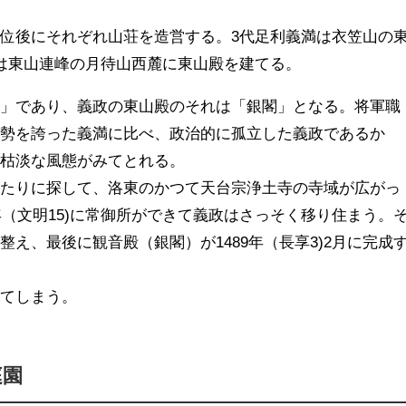
位後にそれぞれ山荘を造営する。3代足利義満は衣笠山の
は東山連峰の月待山西麓に東山殿を建てる。
閣」であり、義政の東山殿のそれは「銀閣」となる。将軍職
権勢を誇った義満に比べ、政治的に孤立した義政であるか
は枯淡な風態がみてとれる。
あたりに探して、洛東のかつて天台宗浄土寺の寺域が広がっ
年（文明15)に常御所ができて義政はさっそく移り住まう。
え、最後に観音殿（銀閣）が1489年（長享3)2月に完成
してしまう。
庭園