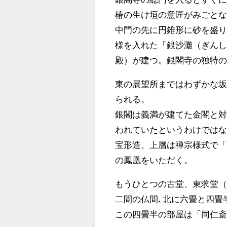
椿の生け垣の意匠がみごと
中門の先に円錐形に砂を盛り
様を入れた「銀沙灘（ぎん
殿）が建つ。銀閣寺の独特
東の展望所まではわずかな
られる。
銀閣は義満が建てた金閣と
われていたというわけでは
宝形造、上層は禅宗様式で「
の鳳凰をいただく。
もうひとつの古堂、東求堂
二間の仏間､北に六畳と四畳
この四畳半の部屋は「同仁