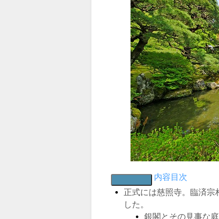
内容目次
正式には慈照寺。臨済宗相
した。
銀閣とその見事な