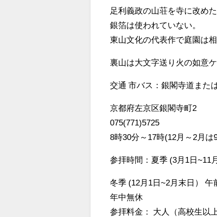
足利義政の山荘を寺に改め
銀箔は使われていない。
東山文化の代表作で庭園は
裏山は大文字送り火の如意
交通 市バス：銀閣寺道また
京都府左京区銀閣寺町2
075(771)5725
8時30分～17時(12月～2月は
参拝時間：夏季 (3月1日~11
冬季 (12月1日~2月末日） 午
年中無休
参拝料金： 大人（高校生以