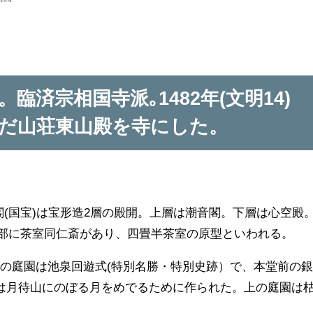
臨済宗相国寺派｡1482年(文明14)
だ山荘東山殿を寺にした。
た銀閣(国宝)は宝形造2層の殿開。上層は潮音閣。下層は心空殿
内部に茶室同仁斎があり、四畳半茶室の原型といわれる。
の庭園は池泉回遊式(特別名勝・特別史跡）で、本堂前の
は月待山にのぼる月をめでるために作られた。上の庭園は