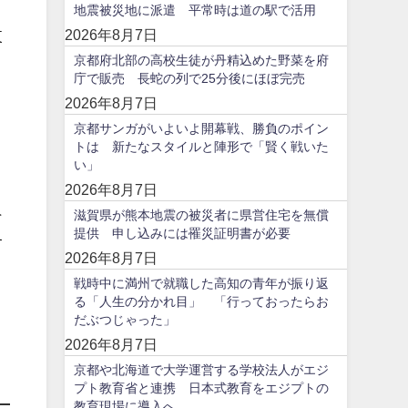
地震被災地に派遣 平常時は道の駅で活用
2026年8月7日
東
京都府北部の高校生徒が丹精込めた野菜を府
庁で販売 長蛇の列で25分後にほぼ完売
2026年8月7日
京都サンガがいよいよ開幕戦、勝負のポイン
トは 新たなスタイルと陣形で「賢く戦いた
い」
2026年8月7日
そ
滋賀県が熊本地震の被災者に県営住宅を無償
提供 申し込みには罹災証明書が必要
す
2026年8月7日
戦時中に満州で就職した高知の青年が振り返
る「人生の分かれ目」 「行っておったらお
だぶつじゃった」
2026年8月7日
京都や北海道で大学運営する学校法人がエジ
プト教育省と連携 日本式教育をエジプトの
教育現場に導入へ