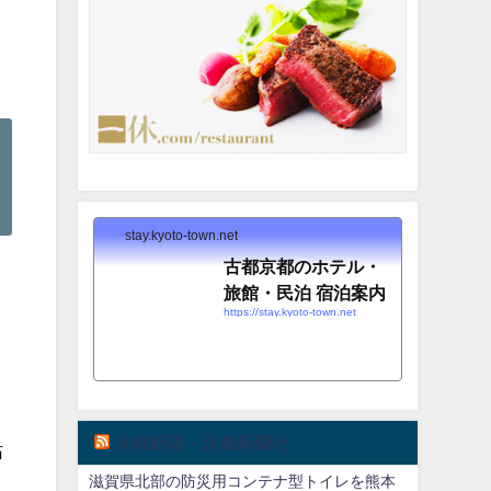
stay.kyoto-town.net
古都京都のホテル・
旅館・民泊 宿泊案内
https://stay.kyoto-town.net
。
銀
京都新聞・京都新聞社
枯
滋賀県北部の防災用コンテナ型トイレを熊本