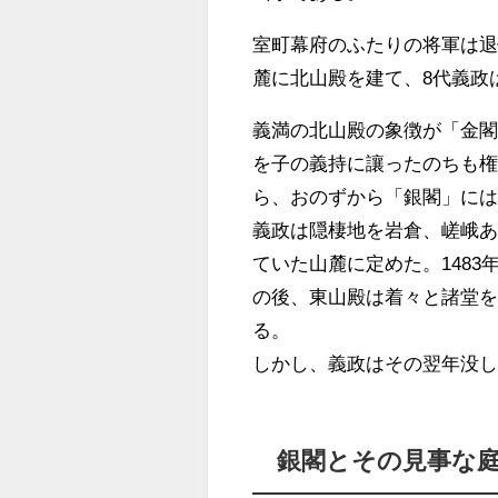
室町幕府のふたりの将軍は退
麓に北山殿を建て、8代義政
義満の北山殿の象徴が「金
を子の義持に讓ったのちも
ら、おのずから「銀閣」に
義政は隠棲地を岩倉、嵯峨
ていた山麓に定めた。1483
の後、東山殿は着々と諸堂を整
る。
しかし、義政はその翌年没
銀閣とその見事な