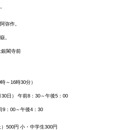
た。
相阿弥作。
ケ嶽。
は銀閣寺前
9時～16時30分）
月30日） 午前8：30～午後5：00
前9：00～午後4：30
上）
500円 小・中学生
300円