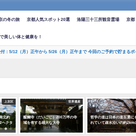
京の冬の旅
京都人気スポット20選
洛陽三十三所観音霊場
京都
で美しい体と健康を！
受付：5/12（月）正午から 5/26（月）正午まで 今回のご予約で貯
世界遺産
左京区
200万坪の寺
哲学の道は日本の道百選にも選ば
京都の表玄関JR京
大寺
れていて疎水沿いの約2kmの小路
前にそびえる京都タ