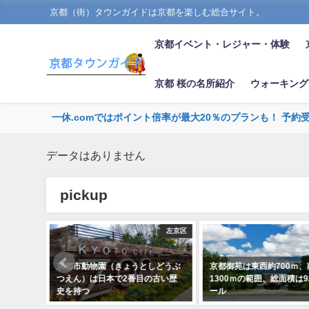
京都（街）タウンガイドは京都を楽しむ総合サイト。
京都イベント・レジャー・体験
京都 桜の名所紹介
ウォーキング
一休.comではポイント倍率が最大20％のプランも！ 予約
データはありません
pickup
左京区
上京区
ょうとしどうぶ
京都御苑は東西約700ｍ、南北約
醍醐寺（だいごじ）
2番目の古い歴
1300ｍの範囲、総面積は92ヘクタ
域を有する雄大な
ール