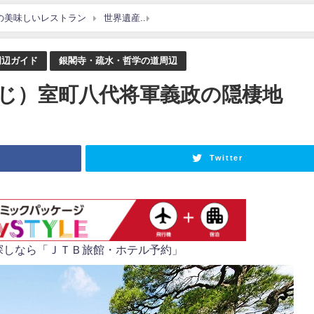
の美味しいレストラン
世界遺産
銀閣寺（ぎんかくじ）室町八代将軍義
周辺ガイド
銀閣寺・疏水・哲学の道周辺
じ）室町八代将軍義政の隠棲地
Twitter
探しなら「ＪＴＢ旅館・ホテル予約」