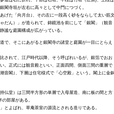
な銀閣寺垣が左右に高々として中門につづく。
あげた「向月台｣、その左に一段高く砂をならして太い筋
しゃだん）」が造られて、錦鏡池を前にして「銀閣」（観音
の静謐な庭園構成が広がっている。
坂道で、そこにあがると銀閣寺の諸堂と庭園が一目にとらえ
対比されて、江戸時代以降、そう呼ばれいるが、銀箔でおお
ない。正式には観音殿といい、正面四間、側面三間の重層で
潮音閣｣、下層は住宅様式で「心空殿」という。閣上に金
（持仏堂）は三間半方形の単層で入母屋造、南に板の間と方
半の部屋がある。
斎」とよばれ、草庵茶室の源流とされる造りである。