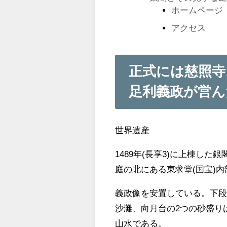
ホームページ
アクセス
正式には慈照寺。
足利義政が営ん
世界遺産
1489年(長享3)に上棟し
庭の北にある東求堂(国宝)
義政像を安置している。下段
沙灘、向月台の2つの砂盛り
山水である。