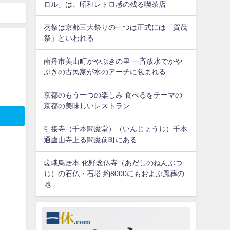
ロル」は、昭和レトロ感の残る喫茶店
政の隠棲地
葵祭は京都三大祭りの一つは正式には「賀茂
祭」といわれる
南丹市美山町かやぶきの里 一斉放水でかや
ぶきの古民家が水のアーチに包まれる
京都のもう一つの楽しみ 食べるをテーマの
京都の美味しいレストラン
引接寺（千本閻魔堂）（いんじょうじ）千本
通廬山寺上る閻魔前町にある
嵯峨鳥居本 化野念仏寺（あだしのねんぶつ
じ）の石仏・石塔 約8000にもおよぶ風葬の
地