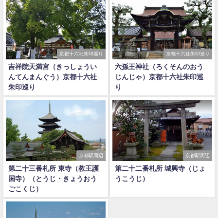
京都十六社朱印巡り
京都十六社朱印巡り
吉祥院天満宮（きっしょうい
六孫王神社（ろくそんのおう
んてんまんぐう）京都十六社
じんじゃ）京都十六社朱印巡
朱印巡り
り
京都駅周辺
京都駅周辺
第二十三番札所 東寺（教王護
第二十二番札所 城興寺（じょ
国寺）（とうじ・きょうおう
うこうじ）
ごこくじ）