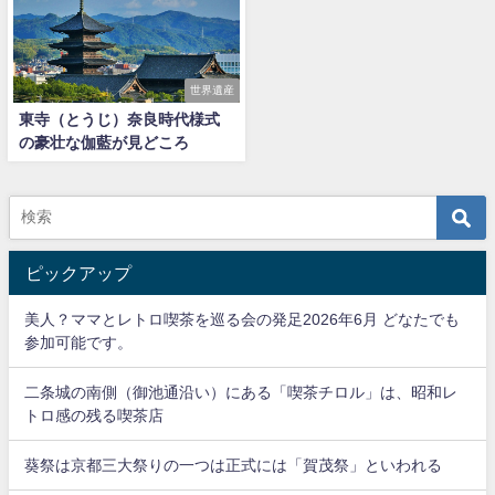
世界遺産
東寺（とうじ）奈良時代様式
の豪壮な伽藍が見どころ
ピックアップ
美人？ママとレトロ喫茶を巡る会の発足2026年6月 どなたでも
参加可能です。
二条城の南側（御池通沿い）にある「喫茶チロル」は、昭和レ
トロ感の残る喫茶店
葵祭は京都三大祭りの一つは正式には「賀茂祭」といわれる