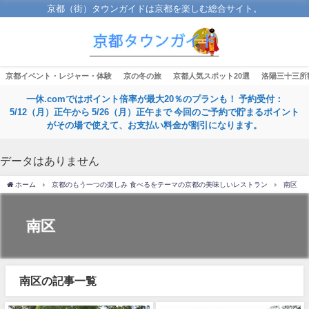
京都（街）タウンガイドは京都を楽しむ総合サイト。
京都イベント・レジャー・体験
京の冬の旅
京都人気スポット20選
洛陽三十三所
一休.comではポイント倍率が最大20％のプランも！ 予約受付：
5/12（月）正午から 5/26（月）正午まで 今回のご予約で貯まるポイント
がその場で使えて、お支払い料金が割引になります。
データはありません
ホーム
京都のもう一つの楽しみ 食べるをテーマの京都の美味しいレストラン
南区
南区
南区の記事一覧