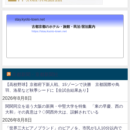
stay.kyoto-town.net
古都京都のホテル・旅館・民泊 宿泊案内
https://stay.kyoto-town.net
京都新聞・京都新聞社
【高校野球】京都府下新人戦、15ゾーンで決勝 京都国際や鳥
羽、洛星など秋季シードに【全試合結果あり】
2026年8月8日
関関同立を追う大阪の新興・中堅大学を特集 「東の早慶、西の
大和」その真意は？◇関西外大は、誤解されている
2026年8月8日
「世界三大ピアノブランド」のピアノを、市民が1人10分以内で