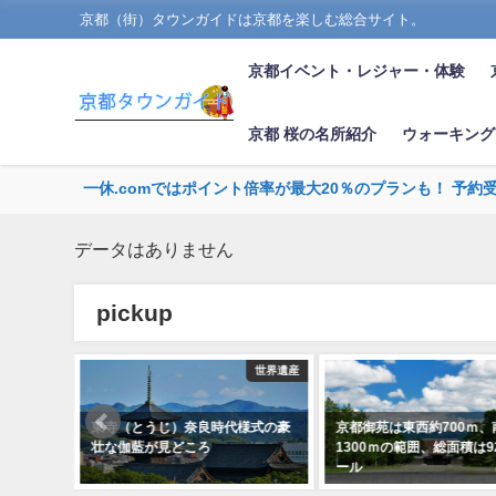
京都（街）タウンガイドは京都を楽しむ総合サイト。
京都イベント・レジャー・体験
京都 桜の名所紹介
ウォーキング
一休.comではポイント倍率が最大20％のプランも！ 予約
データはありません
pickup
下京区
世界遺産
央口の眼
東寺（とうじ）奈良時代様式の豪
京都御苑は東西約700ｍ、
壮な伽藍が見どころ
1300ｍの範囲、総面積は
ール