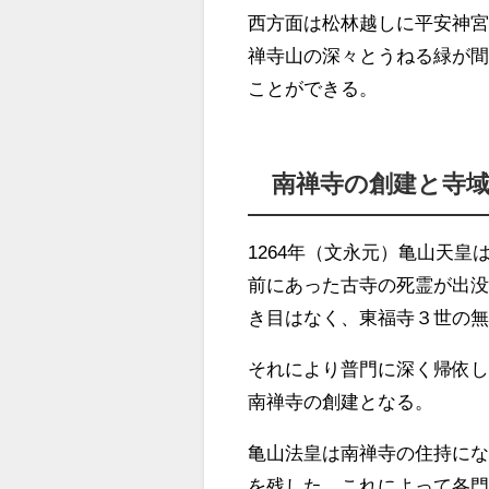
西方面は松林越しに平安神
禅寺山の深々とうねる緑が
ことができる。
南禅寺の創建と寺
1264年（文永元）亀山天
前にあった古寺の死霊が出
き目はなく、東福寺３世の
それにより普門に深く帰依し
南禅寺の創建となる。
亀山法皇は南禅寺の住持に
を残した。これによって各