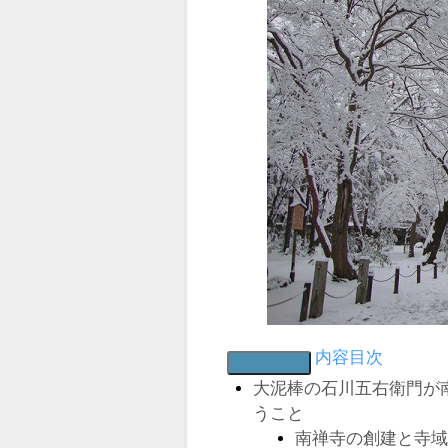
内容目次
大泥棒の石川五右衛門が
うこと
南禅寺の創建と寺