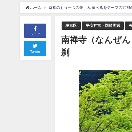
ホーム
京都のもう一つの楽しみ 食べるをテーマの京都
左京区
平安神宮・岡崎周辺
シェア
南禅寺（なんぜん
刹
Tweet