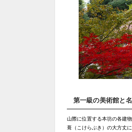
第一級の美術館と
山際に位置する本坊の各建
葺（こけらぶき）の大方丈