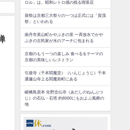
ロル」は、昭和レトロ感の残る喫茶店
れる林間の禅刹
葵祭は京都三大祭りの一つは正式には「賀茂
祭」といわれる
南丹市美山町かやぶきの里 一斉放水でかや
禅
ぶきの古民家が水のアーチに包まれる
京都のもう一つの楽しみ 食べるをテーマの
京都の美味しいレストラン
引接寺（千本閻魔堂）（いんじょうじ）千本
通廬山寺上る閻魔前町にある
嵯峨鳥居本 化野念仏寺（あだしのねんぶつ
じ）の石仏・石塔 約8000にもおよぶ風葬の
地