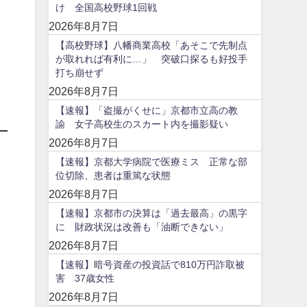
け 全国高校野球1回戦
2026年8月7日
【高校野球】八幡商業高校「あそこで先制点
が取れれば有利に…」 突破口探るも好投手
打ち崩せず
2026年8月7日
【速報】「盗撮がくせに」京都市立高の教
諭 女子高校生のスカート内を撮影疑い
2026年8月7日
【速報】京都大学病院で医療ミス 正常な部
位切除、患者は重篤な状態
2026年8月7日
【速報】京都市の決算は「過去最高」の黒字
に 財政状況は改善も「油断できない」
2026年8月7日
【速報】暗号資産の投資話で810万円詐取被
害 37歳女性
2026年8月7日