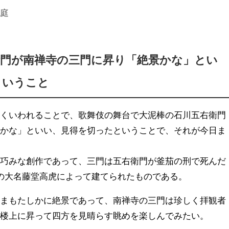
名庭
衛門が南禅寺の三門に昇り「絶景かな」とい
ということ
よくいわれることで、歌舞伎の舞台で大泥棒の石川五右衛門
景かな」といい、見得を切ったということで、それが今日ま
の巧みな創作であって、三門は五右衛門が釜茄の刑で死んだ
戸期の大名藤堂高虎によって建てられたものである。
いまもたしかに絶景であって、南禅寺の三門は珍しく拝観者
ひ楼上に昇って四方を見晴らす眺めを楽しんでみたい。