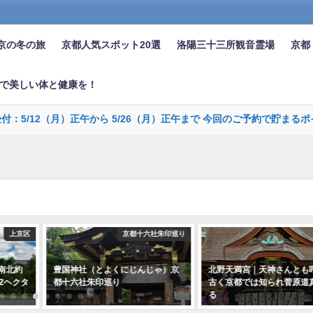
京の冬の旅
京都人気スポット20選
洛陽三十三所観音霊場
京都
で美しい体と健康を！
受付：5/12（月）正午から 5/26（月）正午まで 今回のご予約で貯
上京区
京都十六社朱印巡り
南北約
豊国神社（とよくにじんじゃ）京
北野天満宮｜天神さんとも
92ヘクタ
都十六社朱印巡り
古く京都では知られ菅原道
る