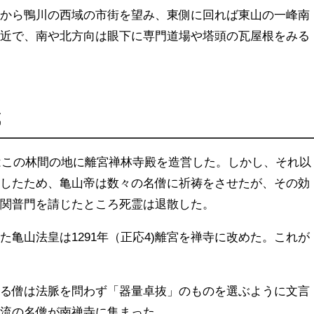
宮から鴨川の西域の市街を望み、東側に回れば東山の一峰南
間近で、南や北方向は眼下に専門道場や塔頭の瓦屋根をみる
域
皇はこの林間の地に離宮禅林寺殿を造営した。しかし、それ以
没したため、亀山帝は数々の名僧に祈祷をさせたが、その効
無関普門を請じたところ死霊は退散した。
た亀山法皇は1291年（正応4)離宮を禅寺に改めた。これが
なる僧は法脈を問わず「器量卓抜」のものを選ぶように文言
門流の名僧が南禅寺に集まった。