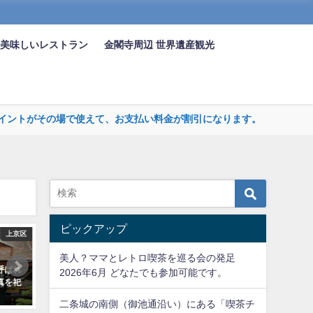
 美味しいレストラン
金閣寺周辺 世界遺産観光
まるポイントがその場で使えて、お支払い料金が割引になります。
ピックアップ
上京区
食を楽しむ
美人？ママとレトロ喫茶を巡る会の発足
呼ばれ
京都のもう一つの楽しみ 食べるを
京都市動物園（きょうとし
2026年6月 どなたでも参加可能です。
真を祀
テーマの京都の美味しいレストラ
つえん）は日本で2番目の古
ン
史を持つ
二条城の南側（御池通沿い）にある「喫茶チ