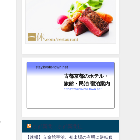
stay.kyoto-town.net
古都京都のホテル・
旅館・民泊 宿泊案内
https://stay.kyoto-town.net
い
京都新聞・京都新聞社
【速報】立命館宇治、初出場の有明に逆転負