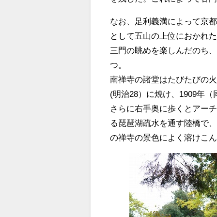
なお、足利義満によって京
として五山の上位におかれ
三門の眺めを楽しんだのち
つ。
南禅寺の諸堂はたびたびの火
(明治28）に焼け、1909年
さらに右手奥に歩くとアー
る琵琶湖疏水を通す陸橋で
の禅寺の景色によく溶けこ