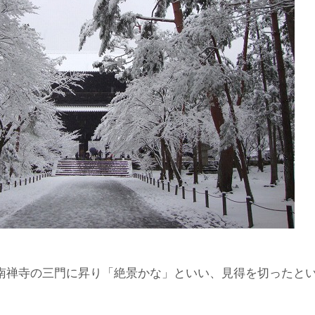
南禅寺の三門に昇り「絶景かな」といい、見得を切ったと
域