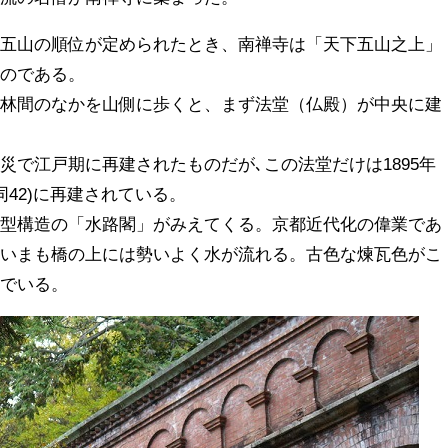
都五山の順位が定められたとき、南禅寺は「天下五山之上」
たのである。
、林間のなかを山側に歩くと、まず法堂（仏殿）が中央に建
災で江戸期に再建されたものだが､この法堂だけは1895年
（同42)に再建されている。
チ型構造の「水路閣」がみえてくる。京都近代化の偉業であ
、いまも橋の上には勢いよく水が流れる。古色な煉瓦色がこ
んでいる。