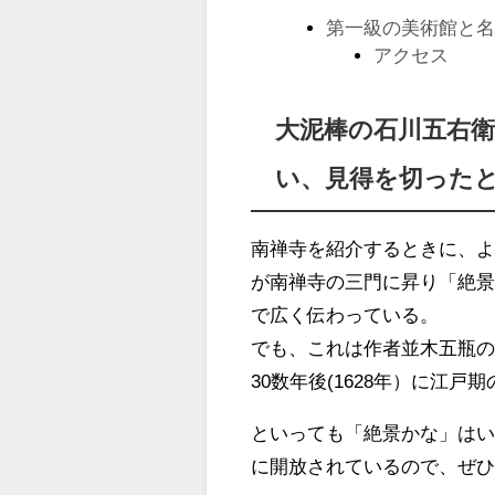
第一級の美術館と
アクセス
大泥棒の石川五右
い、見得を切った
南禅寺を紹介するときに、
が南禅寺の三門に昇り「絶
で広く伝わっている。
でも、これは作者並木五瓶
30数年後(1628年）に江
といっても「絶景かな」は
に開放されているので、ぜ