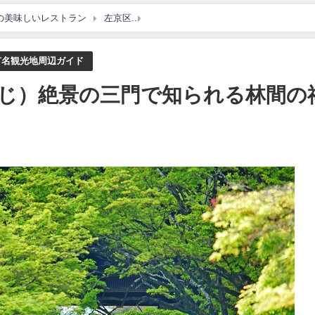
の美味しいレストラン
左京区
南禅寺（なんぜんじ）絶景の三門で知ら
有名観光地周辺ガイド
じ）絶景の三門で知られる林間の