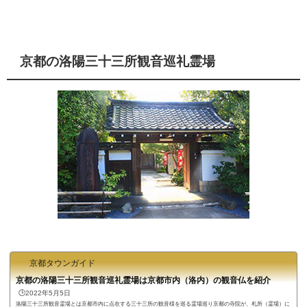
京都の洛陽三十三所観音巡礼霊場
京都タウンガイド
京都の洛陽三十三所観音巡礼霊場は京都市内（洛内）の観音仏を紹介
🕒️2022年5月5日
洛陽三十三所観音霊場とは京都市内に点在する三十三所の観音様を巡る霊場巡り京都の寺院が、札所（霊場）に