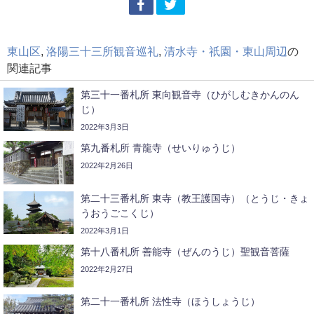
東山区
,
洛陽三十三所観音巡礼
,
清水寺・祇園・東山周辺
の
関連記事
第三十一番札所 東向観音寺（ひがしむきかんのん
じ）
2022年3月3日
第九番札所 青龍寺（せいりゅうじ）
2022年2月26日
第二十三番札所 東寺（教王護国寺）（とうじ・きょ
うおうごこくじ）
2022年3月1日
第十八番札所 善能寺（ぜんのうじ）聖観音菩薩
2022年2月27日
第二十一番札所 法性寺（ほうしょうじ）