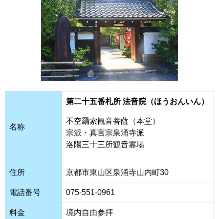
第二十五番札所 法音院（ほうおんいん）
不空羂索観音菩薩（本堂）
名称
宗派・真言宗泉涌寺派
洛陽三十三所観音霊場
住所
京都市東山区泉涌寺山内町30
電話番号
075-551-0961
料金
境内自由参拝