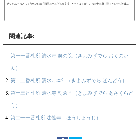
含まれるものとして有名なのは「西国三十三所観音霊場」が有りますが、この三十三所を巡るとしたら近畿二府
四県と岐阜県のお寺をまわらなくてはなりませんので、かなり広範に霊場巡りをしなければなりません。でも、
お手軽に三十三所を巡りたい方向けの観音霊場巡礼ができるのがこのページでご紹介の“洛陽三十三所観音霊
場”ではないでしょうか。この【西国三十三所観音霊場の京都市内版】ともいえるのが「京都市内」に点在する...
関連記事:
第十一番札所 清水寺 奥の院（きよみずでら おくのい
ん）
第十二番札所 清水寺本堂（きよみずでら ほんどう）
第十三番札所 清水寺 朝倉堂（きよみずでら あさくらど
う）
第二十一番札所 法性寺（ほうしょうじ）