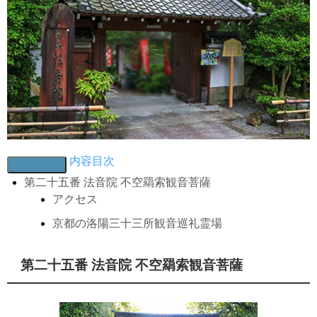
内容目次
第二十五番 法音院 不空羂索観音菩薩
アクセス
京都の洛陽三十三所観音巡礼霊場
第二十五番 法音院 不空羂索観音菩薩