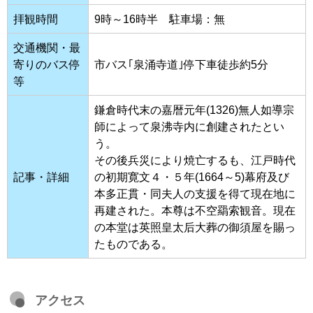
拝観時間
9時～16時半 駐車場：無
交通機関・最
寄りのバス停
市バス｢泉涌寺道｣停下車徒歩約5分
等
鎌倉時代末の嘉暦元年(1326)無人如導宗
師によって泉沸寺内に創建されたとい
う。
その後兵災により焼亡するも、江戸時代
記事・詳細
の初期寛文４・５年(1664～5)幕府及び
本多正貫・同夫人の支援を得て現在地に
再建された。本尊は不空羂索観音。現在
の本堂は英照皇太后大葬の御須屋を賜っ
たものである。
アクセス