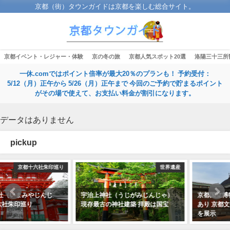
京都（街）タウンガイドは京都を楽しむ総合サイト。
京都イベント・レジャー・体験
京の冬の旅
京都人気スポット20選
洛陽三十三所
一休.comではポイント倍率が最大20％のプランも！ 予約受付：
5/12（月）正午から 5/26（月）正午まで 今回のご予約で貯まるポイント
がその場で使えて、お支払い料金が割引になります。
データはありません
pickup
世界遺産
国立博物館
宇治上神社（うじがみじんじゃ）
京都国立博物館は京都市東山区に
現存最古の神社建築 拝殿は国宝
あり 京都文化を中心とした文化財
を展示