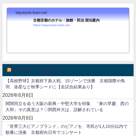
stay.kyoto-town.net
古都京都のホテル・旅館・民泊 宿泊案内
https://stay.kyoto-town.net
京都新聞・京都新聞社
【高校野球】京都府下新人戦、15ゾーンで決勝 京都国際や鳥
羽、洛星など秋季シードに【全試合結果あり】
2026年8月8日
関関同立を追う大阪の新興・中堅大学を特集 「東の早慶、西の
大和」その真意は？◇関西外大は、誤解されている
2026年8月8日
「世界三大ピアノブランド」のピアノを、市民が1人10分以内で
順番に演奏 京都府向日市でコンサート