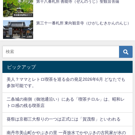
第十八番札所 善能寺（ぜんのうじ）聖観音菩薩
有名観光地周辺ガイド
第三十一番札所 東向観音寺（ひがしむきかんのんじ）
上京区
ピックアップ
美人？ママとレトロ喫茶を巡る会の発足2026年6月 どなたでも
参加可能です。
二条城の南側（御池通沿い）にある「喫茶チロル」は、昭和レ
トロ感の残る喫茶店
葵祭は京都三大祭りの一つは正式には「賀茂祭」といわれる
南丹市美山町かやぶきの里 一斉放水でかやぶきの古民家が水の