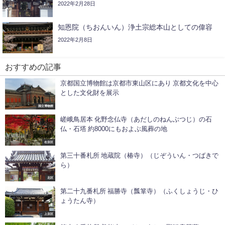
2022年2月28日
知恩院（ちおんいん）浄土宗総本山としての偉容
2022年2月8日
おすすめの記事
京都国立博物館は京都市東山区にあり 京都文化を中心
とした文化財を展示
国立博物館
嵯峨鳥居本 化野念仏寺（あだしのねんぶつじ）の石
仏・石塔 約8000にもおよぶ風葬の地
右京区
第三十番札所 地蔵院（椿寺）（じぞういん・つばきで
ら）
北区
第二十九番札所 福勝寺（瓢箪寺）（ふくしょうじ・ひ
ょうたん寺）
上京区