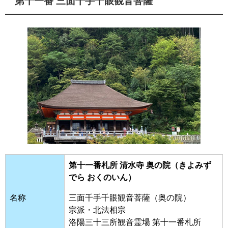
第十一番 三面千手千眼観音菩薩
第十一番札所 清水寺 奥の院（きよみず
でら おくのいん）
名称
三面千手千眼観音菩薩（奥の院）
宗派・北法相宗
洛陽三十三所観音霊場 第十一番札所