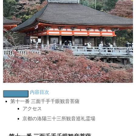
内容目次
第十一番 三面千手千眼観音菩薩
アクセス
京都の洛陽三十三所観音巡礼霊場