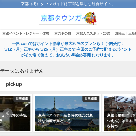
京都（街）タウンガイドは京都を楽しむ総合サイト。
京都イベント・レジャー・体験
京の冬の旅
京都人気スポット20選
洛陽三十三所
一休.comではポイント倍率が最大20％のプランも！ 予約受付：
5/12（月）正午から 5/26（月）正午まで 今回のご予約で貯まるポイント
がその場で使えて、お支払い料金が割引になります。
データはありません
pickup
世界遺産
左京区
東寺（とうじ）奈良時代様式の豪
京都市動物園（きょうとしどうぶ
壮な伽藍が見どころ
つえん）は日本で2番目の古い歴史
を持つ