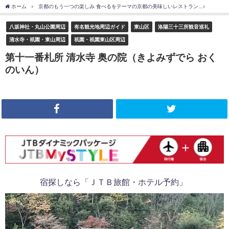
ホーム
京都のもう一つの楽しみ 食べるをテーマの京都の美味しいレストラン
八坂神
八坂神社・丸山公園周辺
有名観光地周辺ガイド
東山区
洛陽三十三所観音巡礼
清水寺・祇園・東山周辺
祇園・祇園東山区周辺
第十一番札所 清水寺 奥の院（きよみずでら おく
のいん）
宿探しなら「ＪＴＢ旅館・ホテル予約」