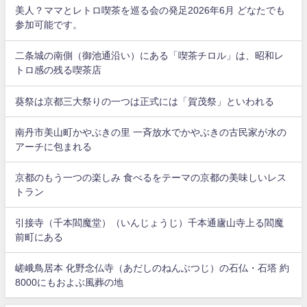
美人？ママとレトロ喫茶を巡る会の発足2026年6月 どなたでも
参加可能です。
二条城の南側（御池通沿い）にある「喫茶チロル」は、昭和レ
トロ感の残る喫茶店
葵祭は京都三大祭りの一つは正式には「賀茂祭」といわれる
南丹市美山町かやぶきの里 一斉放水でかやぶきの古民家が水の
アーチに包まれる
京都のもう一つの楽しみ 食べるをテーマの京都の美味しいレス
トラン
引接寺（千本閻魔堂）（いんじょうじ）千本通廬山寺上る閻魔
前町にある
嵯峨鳥居本 化野念仏寺（あだしのねんぶつじ）の石仏・石塔 約
8000にもおよぶ風葬の地