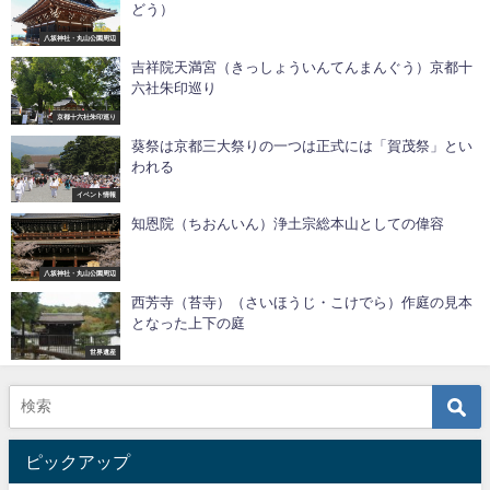
どう）
八坂神社・丸山公園周辺
吉祥院天満宮（きっしょういんてんまんぐう）京都十
六社朱印巡り
京都十六社朱印巡り
葵祭は京都三大祭りの一つは正式には「賀茂祭」とい
われる
イベント情報
知恩院（ちおんいん）浄土宗総本山としての偉容
八坂神社・丸山公園周辺
西芳寺（苔寺）（さいほうじ・こけでら）作庭の見本
となった上下の庭
世界遺産
ピックアップ