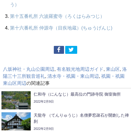
う）
第十五番札所 六波羅蜜寺（ろくはらみつじ）
第十六番札所 仲源寺（目疾地蔵）(ちゅうげんじ)
八坂神社・丸山公園周辺
,
有名観光地周辺ガイド
,
東山区
,
洛
陽三十三所観音巡礼
,
清水寺・祇園・東山周辺
,
祇園・祇園
東山区周辺
の関連記事
仁和寺（にんなじ）最高位の門跡寺院 御室御所
2022年2月9日
天龍寺 （てんりゅうじ）名僧夢窓疎石が開創した禅
刹
2022年2月9日