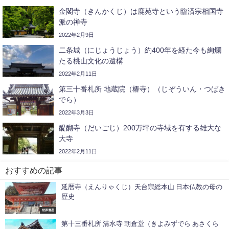
金閣寺（きんかくじ）は鹿苑寺という臨済宗相国寺
派の禅寺
2022年2月9日
二条城（にじょうじょう）約400年を経た今も絢爛
たる桃山文化の遺構
2022年2月11日
第三十番札所 地蔵院（椿寺）（じぞういん・つばき
でら）
2022年3月3日
醍醐寺（だいごじ）200万坪の寺域を有する雄大な
大寺
2022年2月11日
おすすめの記事
延暦寺（えんりゃくじ）天台宗総本山 日本仏教の母の
歴史
世界遺産
第十三番札所 清水寺 朝倉堂（きよみずでら あさくら