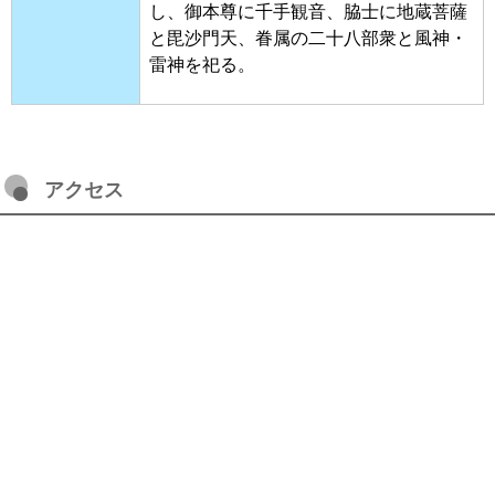
し、御本尊に千手観音、脇士に地蔵菩薩
と毘沙門天、眷属の二十八部衆と風神・
雷神を祀る。
アクセス