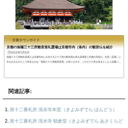
京都タウンガイド
京都の洛陽三十三所観音巡礼霊場は京都市内（洛内）の観音仏を紹介
🕒️2022年5月5日
洛陽三十三所観音霊場とは京都市内に点在する三十三所の観音様を巡る霊場巡り京都の寺院が、札所（霊場）に
含まれるものとして有名なのは「西国三十三所観音霊場」が有りますが、この三十三所を巡るとしたら近畿二府
四県と岐阜県のお寺をまわらなくてはなりませんので、かなり広範に霊場巡りをしなければなりません。でも、
お手軽に三十三所を巡りたい方向けの観音霊場巡礼ができるのがこのページでご紹介の“洛陽三十三所観音霊
場”ではないでしょうか。この【西国三十三所観音霊場の京都市内版】ともいえるのが「京都市内」に点在する...
関連記事:
第十二番札所 清水寺本堂（きよみずでら ほんどう）
第十三番札所 清水寺 朝倉堂（きよみずでら あさくらど