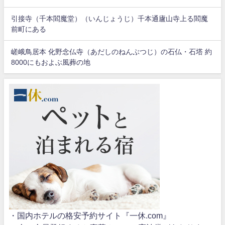
引接寺（千本閻魔堂）（いんじょうじ）千本通廬山寺上る閻魔
前町にある
嵯峨鳥居本 化野念仏寺（あだしのねんぶつじ）の石仏・石塔 約
8000にもおよぶ風葬の地
・国内ホテルの格安予約サイト『一休.com』