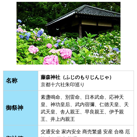
藤森神社（ふじのもりじんじゃ）
名称
京都十六社朱印巡り
素盞鳴命、別雷命、日本武命、応神天
皇、神功皇后、武内宿彌、仁徳天皇、天
御祭神
武天皇、舎人親王、早良親王、伊予親
王、井上内親王
交通安全 家内安全 商売繁盛 安産 合格 厄