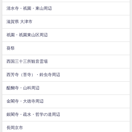
清水寺・祇園・東山周辺
滋賀県 大津市
祇園・祇園東山区周辺
葵祭
西国三十三所観音霊場
西芳寺（苔寺）・鈴虫寺周辺
醍醐寺・山科周辺
金閣寺・大徳寺周辺
銀閣寺・疏水・哲学の道周辺
長岡京市