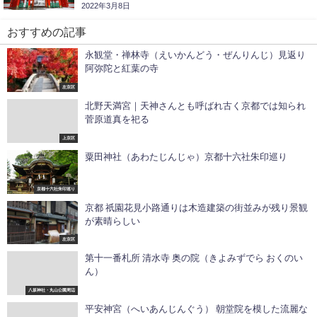
2022年3月8日
おすすめの記事
永観堂・禅林寺（えいかんどう・ぜんりんじ）見返り
阿弥陀と紅葉の寺
左京区
北野天満宮｜天神さんとも呼ばれ古く京都では知られ
菅原道真を祀る
上京区
粟田神社（あわたじんじゃ）京都十六社朱印巡り
京都十六社朱印巡り
京都 祇園花見小路通りは木造建築の街並みが残り景観
が素晴らしい
左京区
第十一番札所 清水寺 奥の院（きよみずでら おくのい
ん）
八坂神社・丸山公園周辺
平安神宮（へいあんじんぐう） 朝堂院を模した流麗な