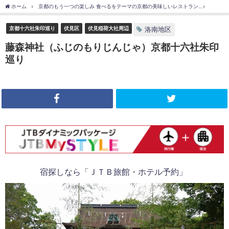
ホーム
京都のもう一つの楽しみ 食べるをテーマの京都の美味しいレストラン
京都十
京都十六社朱印巡り
伏見区
伏見稲荷大社周辺
洛南地区
藤森神社（ふじのもりじんじゃ）京都十六社朱印
巡り
宿探しなら「ＪＴＢ旅館・ホテル予約」