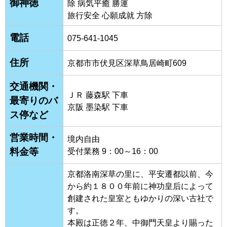
御神徳
除 病気平癒 勝運
旅行安全 心願成就 方除
電話
075-641-1045
住所
京都市市伏見区深草鳥居崎町609
交通機関・
ＪＲ 藤森駅 下車
最寄りのバ
京阪 墨染駅 下車
ス停など
営業時間・
境内自由
料金等
受付業務 9：00～16：00
京都洛南深草の里に、平安遷都以前、今
から約１８００年前に神功皇后によって
創建された皇室ともゆかりの深い古社で
す。
本殿は正徳２年、中御門天皇より賜った