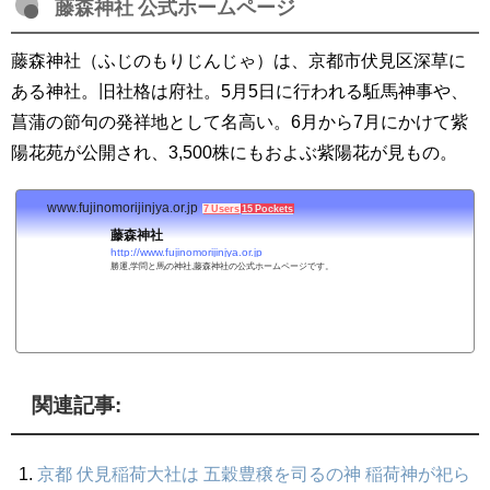
藤森神社 公式ホームページ
藤森神社（ふじのもりじんじゃ）は、京都市伏見区深草に
ある神社。旧社格は府社。5月5日に行われる駈馬神事や、
菖蒲の節句の発祥地として名高い。6月から7月にかけて紫
陽花苑が公開され、3,500株にもおよぶ紫陽花が見もの。
www.fujinomorijinjya.or.jp
7 Users
15 Pockets
藤森神社
http://www.fujinomorijinjya.or.jp
勝運,学問と馬の神社,藤森神社の公式ホームページです。
関連記事:
京都 伏見稲荷大社は 五穀豊穣を司るの神 稲荷神が祀ら