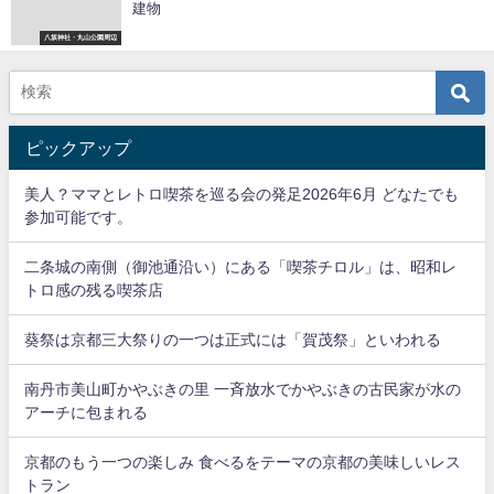
建物
八坂神社・丸山公園周辺
ピックアップ
美人？ママとレトロ喫茶を巡る会の発足2026年6月 どなたでも
参加可能です。
二条城の南側（御池通沿い）にある「喫茶チロル」は、昭和レ
トロ感の残る喫茶店
葵祭は京都三大祭りの一つは正式には「賀茂祭」といわれる
南丹市美山町かやぶきの里 一斉放水でかやぶきの古民家が水の
アーチに包まれる
京都のもう一つの楽しみ 食べるをテーマの京都の美味しいレス
トラン