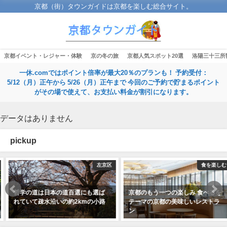
京都（街）タウンガイドは京都を楽しむ総合サイト。
京都イベント・レジャー・体験
京の冬の旅
京都人気スポット20選
洛陽三十三所
一休.comではポイント倍率が最大20％のプランも！ 予約受付：
5/12（月）正午から 5/26（月）正午まで 今回のご予約で貯まるポイント
がその場で使えて、お支払い料金が割引になります。
データはありません
pickup
左京区
食を楽しむ
哲学の道は日本の道百選にも選ば
京都のもう一つの楽しみ 食べるを
れていて疎水沿いの約2kmの小路
テーマの京都の美味しいレストラ
ン