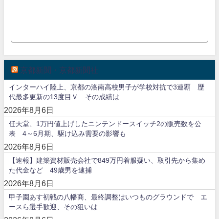
京都新聞・京都新聞社
インターハイ陸上、京都の洛南高校男子が学校対抗で3連覇 歴
代最多更新の13度目Ｖ その成績は
2026年8月6日
任天堂、1万円値上げしたニンテンドースイッチ2の販売数を公
表 4～6月期、駆け込み需要の影響も
2026年8月6日
【速報】建築資材販売会社で849万円着服疑い、取引先から集め
た代金など 49歳男を逮捕
2026年8月6日
甲子園あす初戦の八幡商、最終調整はいつものグラウンドで エ
ースら選手歓迎、その狙いは