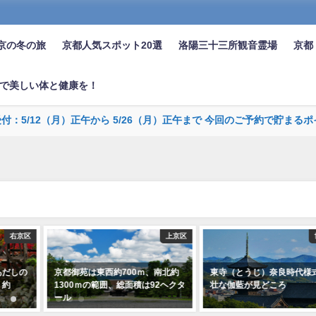
京の冬の旅
京都人気スポット20選
洛陽三十三所観音霊場
京都
で美しい体と健康を！
受付：5/12（月）正午から 5/26（月）正午まで 今回のご予約で貯
上京区
世界遺産
00ｍ、南北約
東寺（とうじ）奈良時代様式の豪
京都の表玄関JR京
総面積は92ヘクタ
壮な伽藍が見どころ
前にそびえる京都