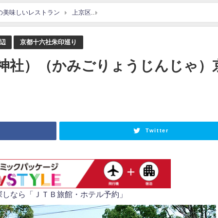
の美味しいレストラン
上京区
御霊神社（上御霊神社）（かみごりょう
辺
京都十六社朱印巡り
神社）（かみごりょうじんじゃ）
Twitter
探しなら「ＪＴＢ旅館・ホテル予約」