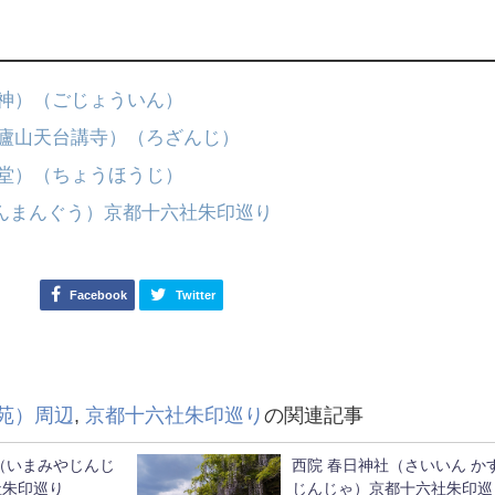
荒神）（ごじょういん）
（廬山天台講寺）（ろざんじ）
角堂）（ちょうほうじ）
んまんぐう）京都十六社朱印巡り
Facebook
Twitter
苑）周辺
,
京都十六社朱印巡り
の関連記事
（いまみやじんじ
西院 春日神社（さいいん か
社朱印巡り
じんじゃ）京都十六社朱印巡