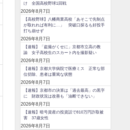
け 全国高校野球1回戦
2026年8月7日
【高校野球】八幡商業高校「あそこで先制点
が取れれば有利に…」 突破口探るも好投手
打ち崩せず
2026年8月7日
【速報】「盗撮がくせに」京都市立高の教
諭 女子高校生のスカート内を撮影疑い
2026年8月7日
【速報】京都大学病院で医療ミス 正常な部
位切除、患者は重篤な状態
2026年8月7日
【速報】京都市の決算は「過去最高」の黒字
に 財政状況は改善も「油断できない」
2026年8月7日
【速報】暗号資産の投資話で810万円詐取被
害 37歳女性
2026年8月7日