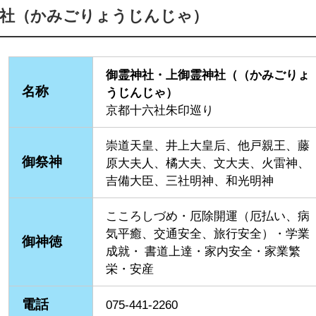
神社（かみごりょうじんじゃ）
御霊神社・上御霊神社（（かみごりょ
名称
うじんじゃ）
京都十六社朱印巡り
崇道天皇、井上大皇后、他戸親王、藤
御祭神
原大夫人、橘大夫、文大夫、火雷神、
吉備大臣、三社明神、和光明神
こころしづめ・厄除開運（厄払い、病
気平癒、交通安全、旅行安全）・学業
御神徳
成就・ 書道上達・家内安全・家業繁
栄・安産
電話
075-441-2260