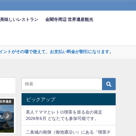
 美味しいレストラン
金閣寺周辺 世界遺産観光
まるポイントがその場で使えて、お支払い料金が割引になります。
ピックアップ
下京区
世界遺産
京
美人？ママとレトロ喫茶を巡る会の発足
都駅中央口の眼
醍醐寺（だいごじ）200万坪の寺
豊国神社（とよくに
2026年6月 どなたでも参加可能です。
タワー
域を有する雄大な大寺
都十六社朱印巡り
二条城の南側（御池通沿い）にある「喫茶チ