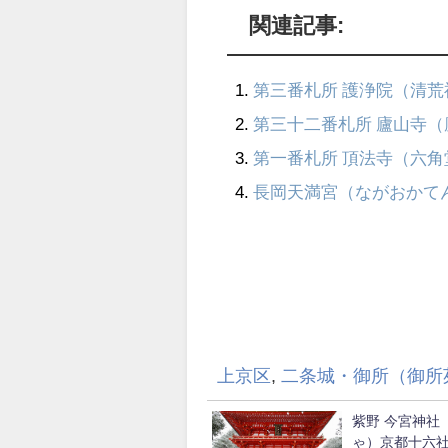
関連記事:
第三番札所 護浄院（清
第三十二番札所 廬山寺
第一番札所 頂法寺（六
長岡天満宮（ながおかて
上京区
,
二条城・御所（御所
紫野 今宮神社
ゃ）京都十六