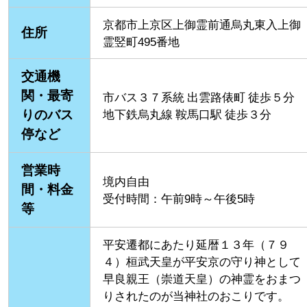
京都市上京区上御霊前通烏丸東入上御
住所
霊竪町495番地
交通機
関・最寄
市バス３７系統 出雲路俵町 徒歩５分
りのバス
地下鉄烏丸線 鞍馬口駅 徒歩３分
停など
営業時
境内自由
間・料金
受付時間：午前9時～午後5時
等
平安遷都にあたり延暦１３年（７９
４）桓武天皇が平安京の守り神として
早良親王（崇道天皇）の神霊をおまつ
りされたのが当神社のおこりです。