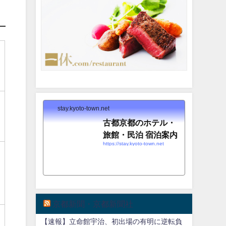
stay.kyoto-town.net
古都京都のホテル・
旅館・民泊 宿泊案内
https://stay.kyoto-town.net
京都新聞・京都新聞社
【速報】立命館宇治、初出場の有明に逆転負