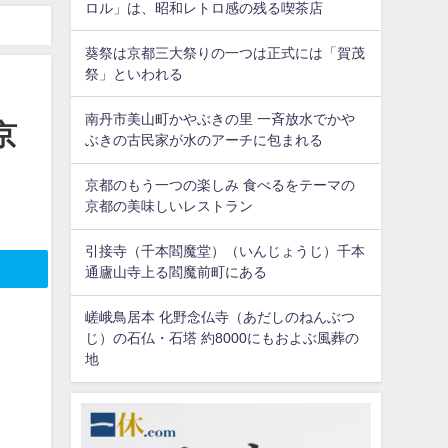
ロル」は、昭和レトロ感の残る喫茶店
じんじゃ）京都十六社朱印巡り
葵祭は京都三大祭りの一つは正式には「賀茂
祭」といわれる
南丹市美山町かやぶきの里 一斉放水でかや
京
ぶきの古民家が水のアーチに包まれる
京都のもう一つの楽しみ 食べるをテーマの
京都の美味しいレストラン
引接寺（千本閻魔堂）（いんじょうじ）千本
通廬山寺上る閻魔前町にある
嵯峨鳥居本 化野念仏寺（あだしのねんぶつ
じ）の石仏・石塔 約8000にもおよぶ風葬の
地