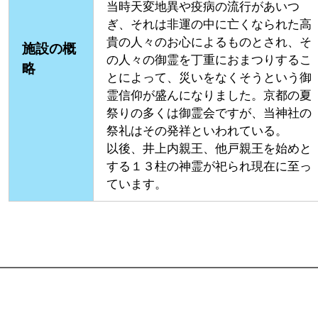
当時天変地異や疫病の流行があいつ
ぎ、それは非運の中に亡くなられた高
貴の人々のお心によるものとされ、そ
施設の概
の人々の御霊を丁重におまつりするこ
略
とによって、災いをなくそうという御
霊信仰が盛んになりました。京都の夏
祭りの多くは御霊会ですが、当神社の
祭礼はその発祥といわれている。
以後、井上内親王、他戸親王を始めと
する１３柱の神霊が祀られ現在に至っ
ています。