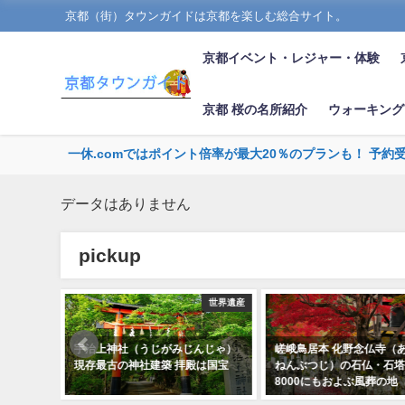
京都（街）タウンガイドは京都を楽しむ総合サイト。
京都イベント・レジャー・体験
京都 桜の名所紹介
ウォーキング
一休.comではポイント倍率が最大20％のプランも！ 予約
データはありません
pickup
世界遺産
右京区
じがみじんじゃ）
嵯峨鳥居本 化野念仏寺（あだしの
京都御苑は東西約7
築 拝殿は国宝
ねんぶつじ）の石仏・石塔 約
1300ｍの範囲、
8000にもおよぶ風葬の地
ール