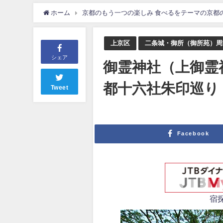
ホーム
京都のもう一つの楽しみ 食べるをテーマの京都
上京区
二条城・御所（御所苑）周
シェア
御霊神社（上御霊
都十六社朱印巡り
Tweet
Facebook
宿