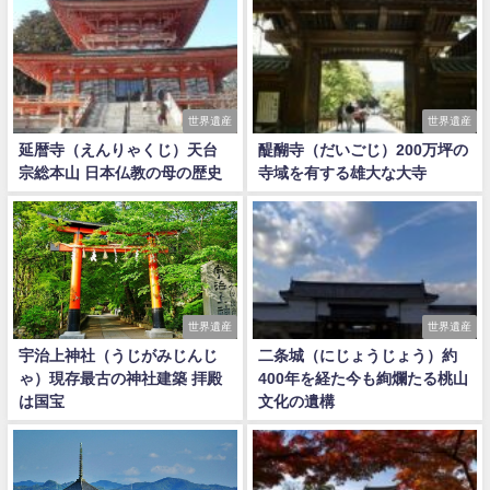
世界遺産
世界遺産
延暦寺（えんりゃくじ）天台
醍醐寺（だいごじ）200万坪の
宗総本山 日本仏教の母の歴史
寺域を有する雄大な大寺
世界遺産
世界遺産
宇治上神社（うじがみじんじ
二条城（にじょうじょう）約
ゃ）現存最古の神社建築 拝殿
400年を経た今も絢爛たる桃山
は国宝
文化の遺構