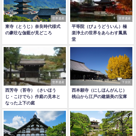
世界遺産
世界遺産
東寺（とうじ）奈良時代様式
平等院（びょうどういん）極
の豪壮な伽藍が見どころ
楽浄土の世界をあらわす鳳凰
堂
世界遺産
下京区
西芳寺（苔寺）（さいほう
西本願寺（にしほんがんじ）
じ・こけでら）作庭の見本と
桃山から江戸の建築美の宝庫
なった上下の庭