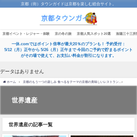
京都（街）タウンガイドは京都を楽しむ総合サイト。
京都イベント・レジャー・体験
京の冬の旅
京都人気スポット20選
洛陽三十三所
一休.comではポイント倍率が最大20％のプランも！ 予約受付：
5/12（月）正午から 5/26（月）正午まで 今回のご予約で貯まるポイント
がその場で使えて、お支払い料金が割引になります。
データはありません
ホーム
京都のもう一つの楽しみ 食べるをテーマの京都の美味しいレストラン
世界遺
世界遺産
世界遺産の記事一覧