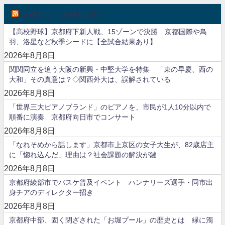
京都新聞・京都新聞社
【高校野球】京都府下新人戦、15ゾーンで決勝 京都国際や鳥
羽、洛星など秋季シードに【全試合結果あり】
2026年8月8日
関関同立を追う大阪の新興・中堅大学を特集 「東の早慶、西の
大和」その真意は？◇関西外大は、誤解されている
2026年8月8日
「世界三大ピアノブランド」のピアノを、市民が1人10分以内で
順番に演奏 京都府向日市でコンサート
2026年8月8日
「なれそめから話します」京都市上京区の女子大生が、82歳店主
に「惚れ込んだ」理由は？社会課題の解決が鍵
2026年8月8日
京都府綾部市でバスケ普及イベント ハンナリーズ選手・同市出
身チアのディレクター招き
2026年8月8日
京都府中部、固く閉ざされた「お堀プール」の歴史とは 緑に濁