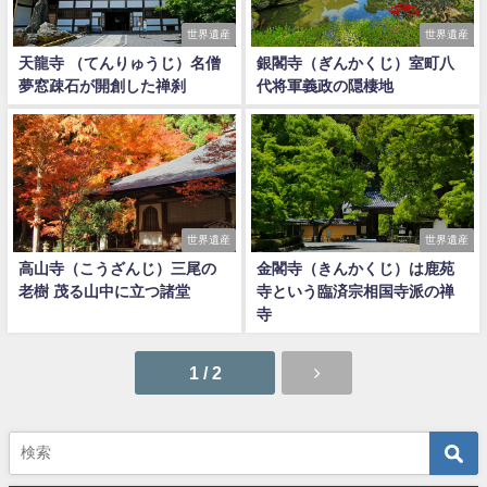
世界遺産
世界遺産
天龍寺 （てんりゅうじ）名僧
銀閣寺（ぎんかくじ）室町八
夢窓疎石が開創した禅刹
代将軍義政の隠棲地
世界遺産
世界遺産
高山寺（こうざんじ）三尾の
金閣寺（きんかくじ）は鹿苑
老樹 茂る山中に立つ諸堂
寺という臨済宗相国寺派の禅
寺
1 / 2