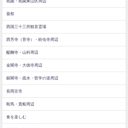
祇園・祇園東山区周辺
葵祭
西国三十三所観音霊場
西芳寺（苔寺）・鈴虫寺周辺
醍醐寺・山科周辺
金閣寺・大徳寺周辺
銀閣寺・疏水・哲学の道周辺
長岡京市
鞍馬・貴船周辺
食を楽しむ