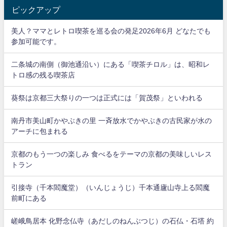
ピックアップ
美人？ママとレトロ喫茶を巡る会の発足2026年6月 どなたでも
参加可能です。
二条城の南側（御池通沿い）にある「喫茶チロル」は、昭和レ
トロ感の残る喫茶店
葵祭は京都三大祭りの一つは正式には「賀茂祭」といわれる
南丹市美山町かやぶきの里 一斉放水でかやぶきの古民家が水の
アーチに包まれる
京都のもう一つの楽しみ 食べるをテーマの京都の美味しいレス
トラン
引接寺（千本閻魔堂）（いんじょうじ）千本通廬山寺上る閻魔
前町にある
嵯峨鳥居本 化野念仏寺（あだしのねんぶつじ）の石仏・石塔 約