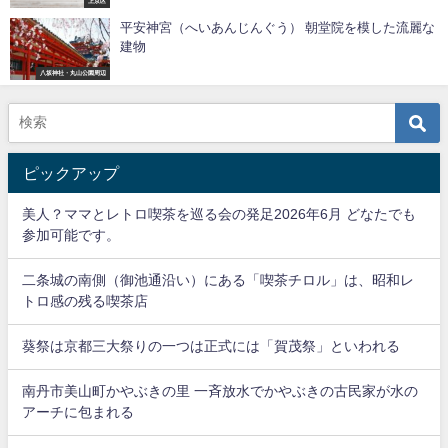
上京区
平安神宮（へいあんじんぐう） 朝堂院を模した流麗な
建物
八坂神社・丸山公園周辺
ピックアップ
美人？ママとレトロ喫茶を巡る会の発足2026年6月 どなたでも
参加可能です。
二条城の南側（御池通沿い）にある「喫茶チロル」は、昭和レ
トロ感の残る喫茶店
葵祭は京都三大祭りの一つは正式には「賀茂祭」といわれる
南丹市美山町かやぶきの里 一斉放水でかやぶきの古民家が水の
アーチに包まれる