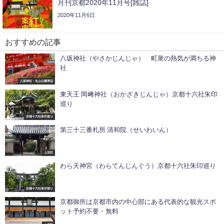
月刊京都2020年11月号[雑誌]
2020年11月6日
おすすめの記事
八坂神社（やさかじんじゃ） 町衆の熱気が満ちる神
社
八坂神社・丸山公園周辺
東天王 岡﨑神社（おかざきじんじゃ）京都十六社朱印
巡り
京都十六社朱印巡り
第三十三番札所 清和院（せいわいん）
上京区
わら天神宮（わらてんじんぐう）京都十六社朱印巡り
京都十六社朱印巡り
京都御所は京都市内の中心部にある代表的な観光スポ
ット予約不要・無料