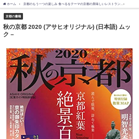
ホーム
京都のもう一つの楽しみ 食べるをテーマの京都の美味しいレストラン
京都の
京都の書籍
秋の京都 2020 (アサヒオリジナル) (日本語) ムッ
ク –