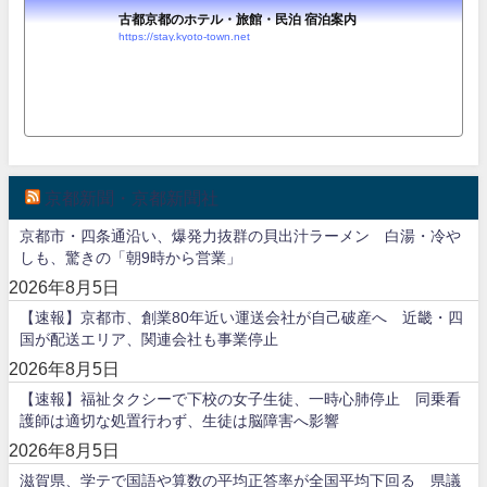
古都京都のホテル・旅館・民泊 宿泊案内
https://stay.kyoto-town.net
京都新聞・京都新聞社
京都市・四条通沿い、爆発力抜群の貝出汁ラーメン 白湯・冷や
しも、驚きの「朝9時から営業」
2026年8月5日
【速報】京都市、創業80年近い運送会社が自己破産へ 近畿・四
国が配送エリア、関連会社も事業停止
2026年8月5日
【速報】福祉タクシーで下校の女子生徒、一時心肺停止 同乗看
護師は適切な処置行わず、生徒は脳障害へ影響
2026年8月5日
滋賀県、学テで国語や算数の平均正答率が全国平均下回る 県議