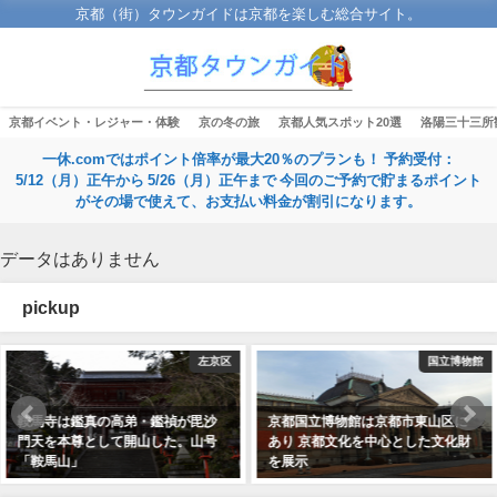
京都（街）タウンガイドは京都を楽しむ総合サイト。
京都イベント・レジャー・体験
京の冬の旅
京都人気スポット20選
洛陽三十三所
一休.comではポイント倍率が最大20％のプランも！ 予約受付：
5/12（月）正午から 5/26（月）正午まで 今回のご予約で貯まるポイント
がその場で使えて、お支払い料金が割引になります。
データはありません
pickup
国立博物館
世界遺
京都国立博物館は京都市東山区に
宇治上神社（うじがみじんじゃ）
あり 京都文化を中心とした文化財
現存最古の神社建築 拝殿は国宝
を展示