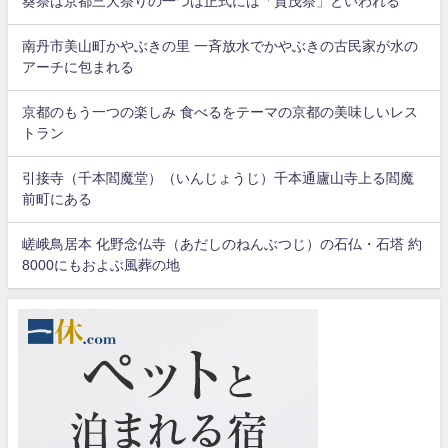
葵祭は京都三大祭りの一つは正式には「賀茂祭」といわれる
南丹市美山町かやぶきの里 一斉放水でかやぶきの古民家が水の
アーチに包まれる
京都のもう一つの楽しみ 食べるをテーマの京都の美味しいレス
トラン
引接寺（千本閻魔堂）（いんじょうじ）千本通廬山寺上る閻魔
前町にある
嵯峨鳥居本 化野念仏寺（あだしのねんぶつじ）の石仏・石塔 約
8000にもおよぶ風葬の地