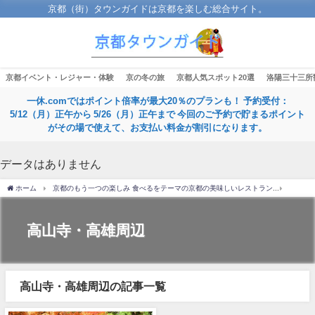
京都（街）タウンガイドは京都を楽しむ総合サイト。
京都イベント・レジャー・体験
京の冬の旅
京都人気スポット20選
洛陽三十三所
一休.comではポイント倍率が最大20％のプランも！ 予約受付：
5/12（月）正午から 5/26（月）正午まで 今回のご予約で貯まるポイント
がその場で使えて、お支払い料金が割引になります。
データはありません
ホーム
京都のもう一つの楽しみ 食べるをテーマの京都の美味しいレストラン
高山寺
高山寺・高雄周辺
高山寺・高雄周辺の記事一覧