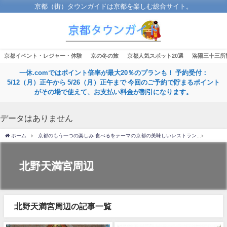
京都（街）タウンガイドは京都を楽しむ総合サイト。
京都イベント・レジャー・体験
京の冬の旅
京都人気スポット20選
洛陽三十三所
一休.comではポイント倍率が最大20％のプランも！ 予約受付：
5/12（月）正午から 5/26（月）正午まで 今回のご予約で貯まるポイント
がその場で使えて、お支払い料金が割引になります。
データはありません
ホーム
京都のもう一つの楽しみ 食べるをテーマの京都の美味しいレストラン
北野天
北野天満宮周辺
北野天満宮周辺の記事一覧