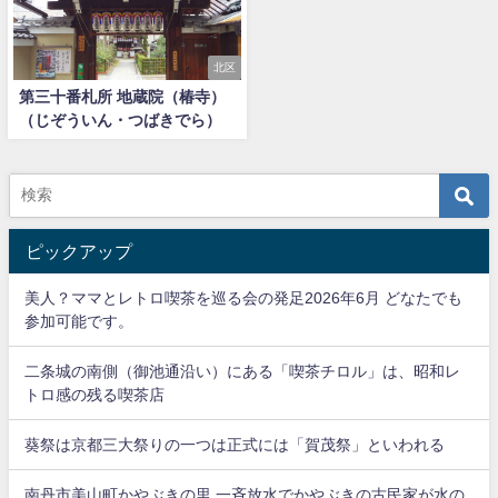
北区
第三十番札所 地蔵院（椿寺）
（じぞういん・つばきでら）
ピックアップ
美人？ママとレトロ喫茶を巡る会の発足2026年6月 どなたでも
参加可能です。
二条城の南側（御池通沿い）にある「喫茶チロル」は、昭和レ
トロ感の残る喫茶店
葵祭は京都三大祭りの一つは正式には「賀茂祭」といわれる
南丹市美山町かやぶきの里 一斉放水でかやぶきの古民家が水の