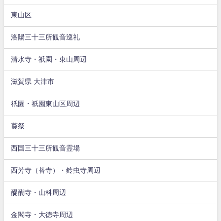
東山区
洛陽三十三所観音巡礼
清水寺・祇園・東山周辺
滋賀県 大津市
祇園・祇園東山区周辺
葵祭
西国三十三所観音霊場
西芳寺（苔寺）・鈴虫寺周辺
醍醐寺・山科周辺
金閣寺・大徳寺周辺