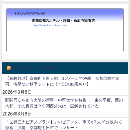
stay.kyoto-town.net
古都京都のホテル・旅館・民泊 宿泊案内
https://stay.kyoto-town.net
京都新聞・京都新聞社
【高校野球】京都府下新人戦、15ゾーンで決勝 京都国際や鳥
羽、洛星など秋季シードに【全試合結果あり】
2026年8月8日
関関同立を追う大阪の新興・中堅大学を特集 「東の早慶、西の
大和」その真意は？◇関西外大は、誤解されている
2026年8月8日
「世界三大ピアノブランド」のピアノを、市民が1人10分以内で
順番に演奏 京都府向日市でコンサート