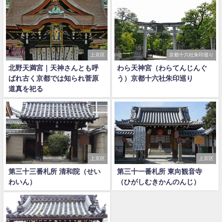
上京区
京都十六社朱印巡り
北野天満宮｜天神さんとも呼
わら天神宮（わらてんじんぐ
ばれ古く京都では知られ菅原
う）京都十六社朱印巡り
道真を祀る
上京区
上京区
第三十三番札所 清和院（せい
第三十一番札所 東向観音寺
わいん）
（ひがしむきかんのんじ）